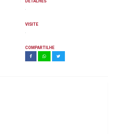
DETALHES
.
VISITE
.
COMPARTILHE
Unidade modelo Monumento - Torre
D - 65,95 m² (Final 6)