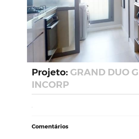
Projeto:
GRAND DUO G
INCORP
.
Comentários