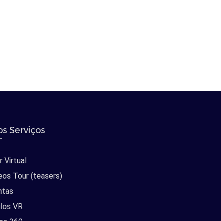
s Serviços
 Virtual
eos Tour (teasers)
ntas
los VR