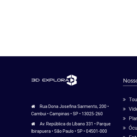
Nosso
Tour
Rua Dona Josefina Sarmento, 200 •
Víd
Cambui • Campinas • SP • 13025-260
Pla
Av. República do Líbano 331 • Parque
Ócu
Ibirapuera • São Paulo • SP • 04501-000