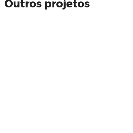
Outros projetos
Elements Higienópolis - Studio |
Arquiplan
HOMEM S/A | IGUATEMI CAMPINAS