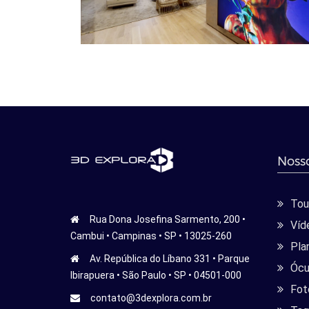
Nosso
Tour
Rua Dona Josefina Sarmento, 200 •
Víd
Cambui • Campinas • SP • 13025-260
Pla
Av. República do Líbano 331 • Parque
Ócu
Ibirapuera • São Paulo • SP • 04501-000
Fot
contato@3dexplora.com.br