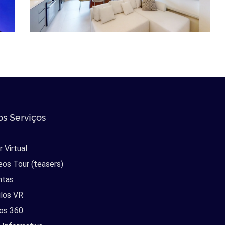
s Serviços
 Virtual
eos Tour (teasers)
ntas
los VR
os 360