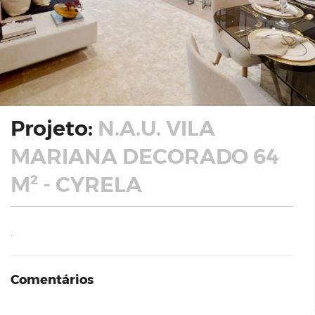
Projeto:
N.A.U. VILA
MARIANA DECORADO 64
M² - CYRELA
.
Comentários