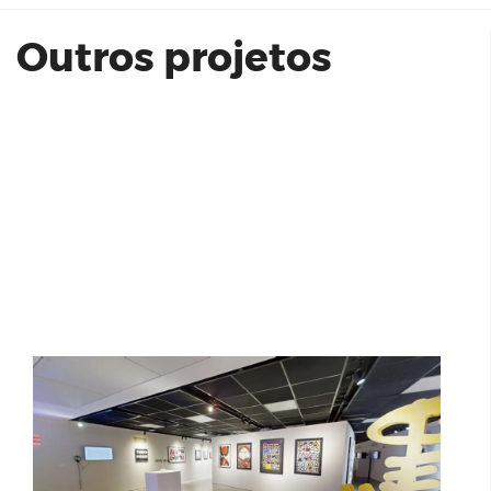
Outros projetos
TUDO PODE (perder-se) - Tadeu
Jungle
Vinda do Lago - Hortolândia