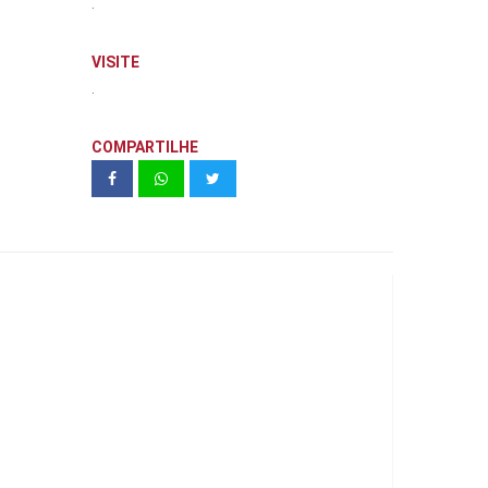
.
VISITE
.
COMPARTILHE
Galeria Morais de Barros - Kallas
Engenharia