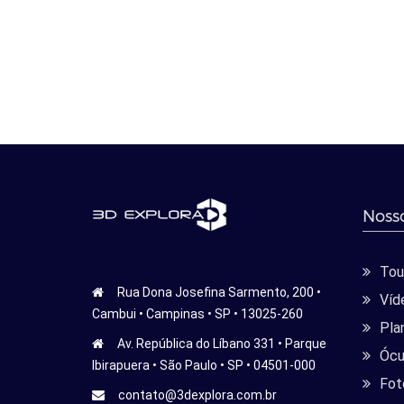
Nosso
Tour
Rua Dona Josefina Sarmento, 200 •
Víd
Cambui • Campinas • SP • 13025-260
Pla
Av. República do Líbano 331 • Parque
Ócu
Ibirapuera • São Paulo • SP • 04501-000
Fot
contato@3dexplora.com.br