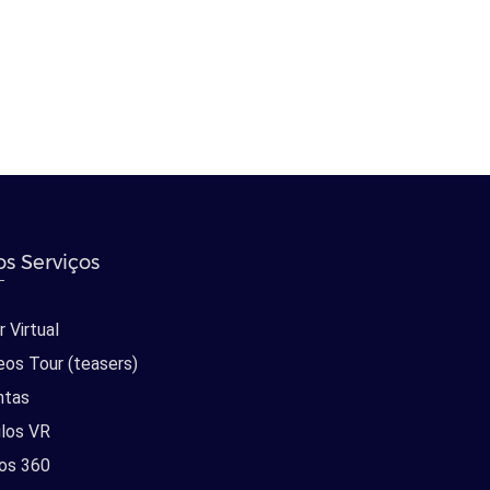
s Serviços
 Virtual
eos Tour (teasers)
ntas
los VR
os 360