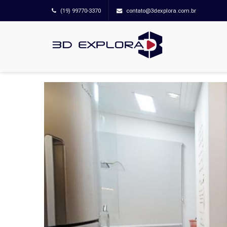
(19) 99770-3370
contato@3dexplora.com.br