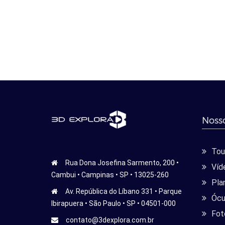
Nosso
Tour
Rua Dona Josefina Sarmento, 200 •
Víd
Cambui • Campinas • SP • 13025-260
Pla
Av. República do Líbano 331 • Parque
Ócu
Ibirapuera • São Paulo • SP • 04501-000
Fot
contato@3dexplora.com.br