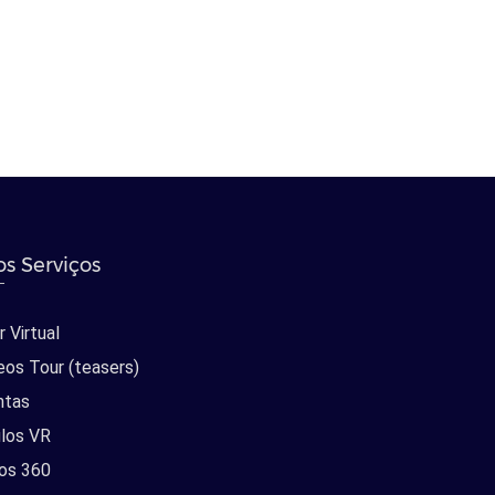
s Serviços
 Virtual
eos Tour (teasers)
ntas
los VR
os 360