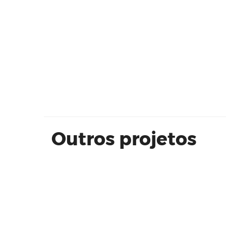
KZ Jabaquara Acabamentos |
unidade 204
Outros projetos