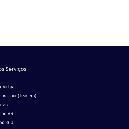
s Serviços
 Virtual
eos Tour (teasers)
ntas
los VR
os 360