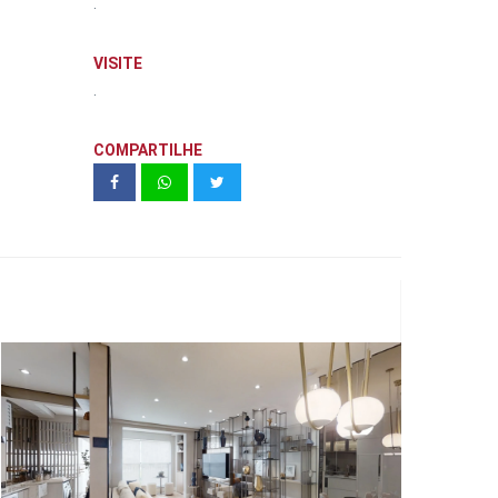
.
VISITE
.
COMPARTILHE
N.A.U. VILA MARIANA DECORADO
64 M² - CYRELA