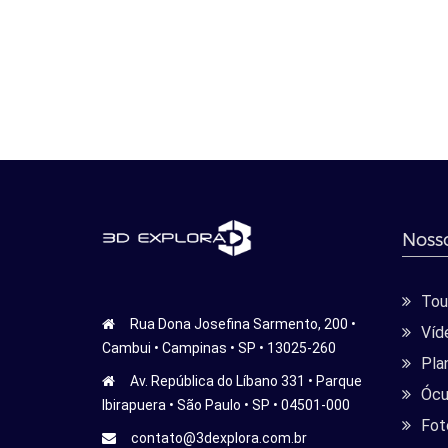
Nosso
Tour
Rua Dona Josefina Sarmento, 200 •
Víd
Cambui • Campinas • SP • 13025-260
Pla
Av. República do Líbano 331 • Parque
Ócu
Ibirapuera • São Paulo • SP • 04501-000
Fot
contato@3dexplora.com.br