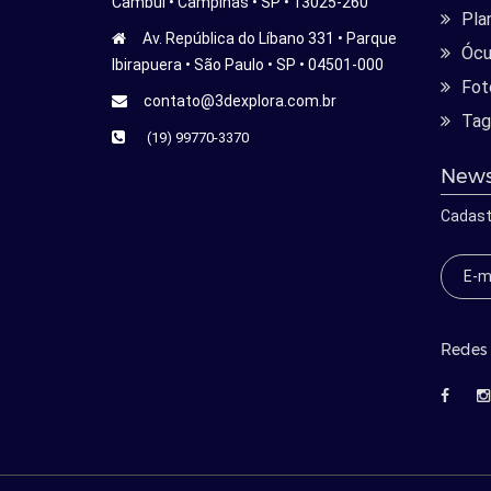
Cambui • Campinas • SP • 13025-260
Pla
Av. República do Líbano 331 • Parque
Ócu
Ibirapuera • São Paulo • SP • 04501-000
Fot
contato@3dexplora.com.br
Tag
(19) 99770-3370
News
Cadast
Redes 