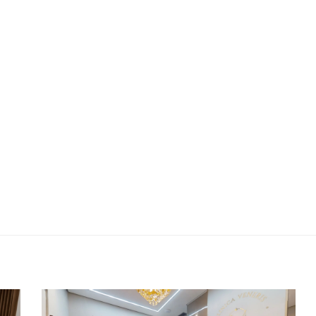
Clínica Veneris Odontologia &
Harmonização Orofacial