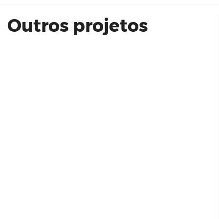
Outros projetos
Athmos Klabin | Arquiplan
Living Decorado 110 m²