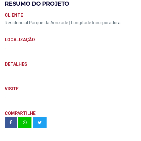
RESUMO DO PROJETO
CLIENTE
Residencial Parque da Amizade | Longitude Incorporadora
LOCALIZAÇÃO
.
DETALHES
.
VISITE
.
COMPARTILHE
Almagah Residêncial Acabamentos
408 e 409 | Porte Engenharia