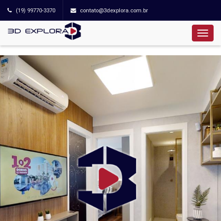
(19) 99770-3370
contato@3dexplora.com.br