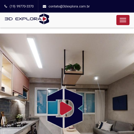
(19) 99770-3370
contato@3dexplora.com.br