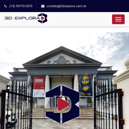
(19) 99770-3370
contato@3dexplora.com.br