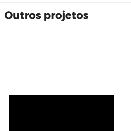
Outros projetos
Teaser Campos do Jordão Convention
Center Long
Balkon (4 Suítes)