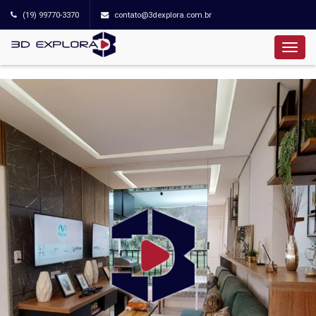
(19) 99770-3370
contato@3dexplora.com.br