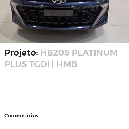
Projeto:
HB20S PLATINUM
PLUS TGDI | HMB
.
Comentários