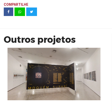
COMPARTILHE
MOQUÉM_SURARI | MUSEU DE ARTE
MODERNA (MAM)
Outros projetos
MEDPLEX VERA CRUZ- CYRELA