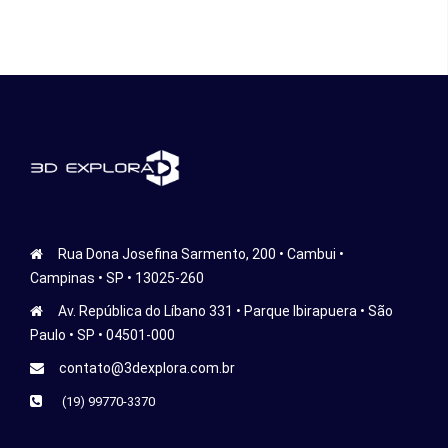
Rua Dona Josefina Sarmento, 200 • Cambui •
Campinas • SP • 13025-260
Av. República do Líbano 331 • Parque Ibirapuera • São
Paulo • SP • 04501-000
contato@3dexplora.com.br
(19) 99770-3370