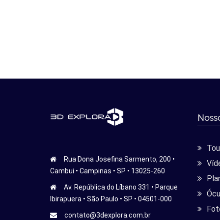
Nosso
Tour
Rua Dona Josefina Sarmento, 200 •
Víd
Cambui • Campinas • SP • 13025-260
Pla
Av. República do Líbano 331 • Parque
Ócu
Ibirapuera • São Paulo • SP • 04501-000
Fot
contato@3dexplora.com.br