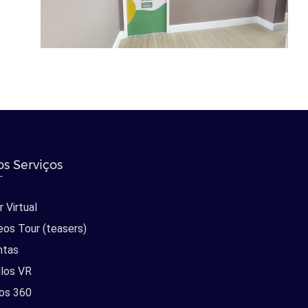
s Serviços
 Virtual
eos Tour (teasers)
ntas
los VR
os 360