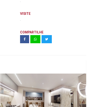
.
VISITE
.
COMPARTILHE
Vivaz | Parque Prime Freguesia do Ó