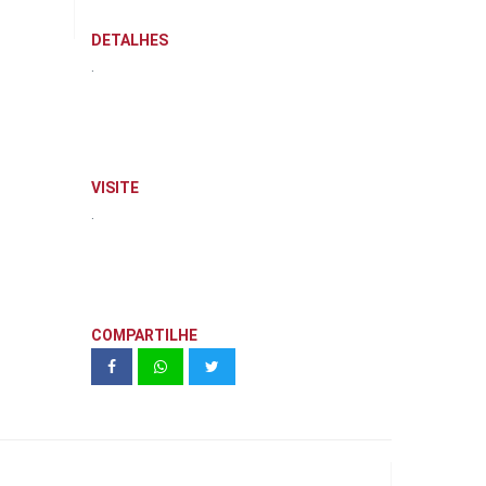
DETALHES
.
VISITE
.
COMPARTILHE
VIVAZ | Freguesia do Ó