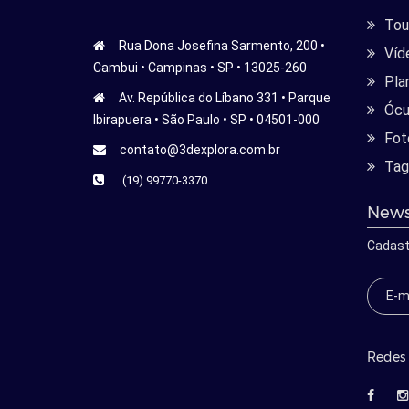
Tour
Rua Dona Josefina Sarmento, 200 •
Víd
Cambui • Campinas • SP • 13025-260
Pla
Av. República do Líbano 331 • Parque
Ócu
Ibirapuera • São Paulo • SP • 04501-000
Fot
contato@3dexplora.com.br
Tag
(19) 99770-3370
News
Cadast
Redes 