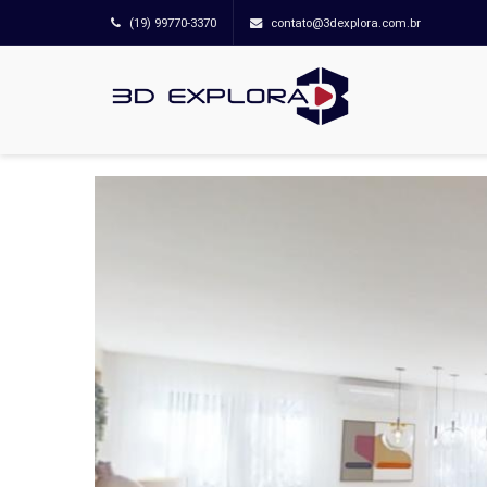
(19) 99770-3370
contato@3dexplora.com.br