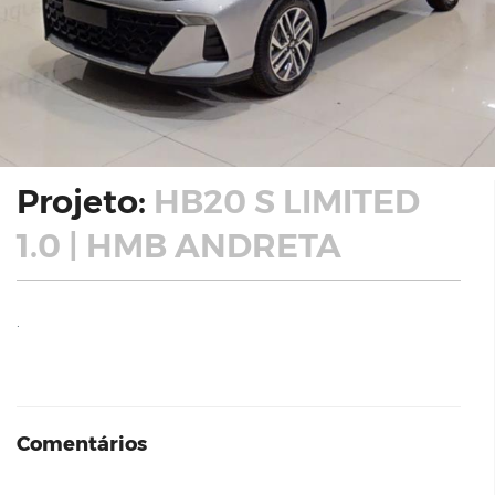
Projeto:
HB20 S LIMITED
1.0 | HMB ANDRETA
.
Comentários