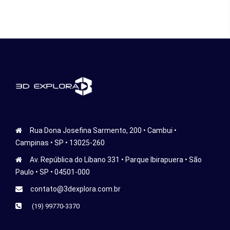
Rua Dona Josefina Sarmento, 200 • Cambui •
Campinas • SP • 13025-260
Av. República do Líbano 331 • Parque Ibirapuera • São
Paulo • SP • 04501-000
contato@3dexplora.com.br
(19) 99770-3370