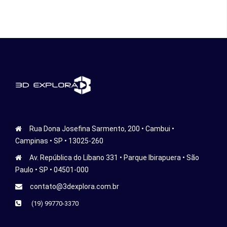
Rua Dona Josefina Sarmento, 200 • Cambui •
Campinas • SP • 13025-260
Av. República do Líbano 331 • Parque Ibirapuera • São
Paulo • SP • 04501-000
contato@3dexplora.com.br
(19) 99770-3370