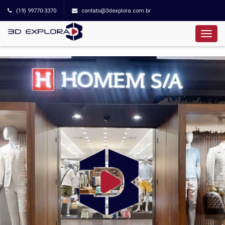
(19) 99770-3370
contato@3dexplora.com.br