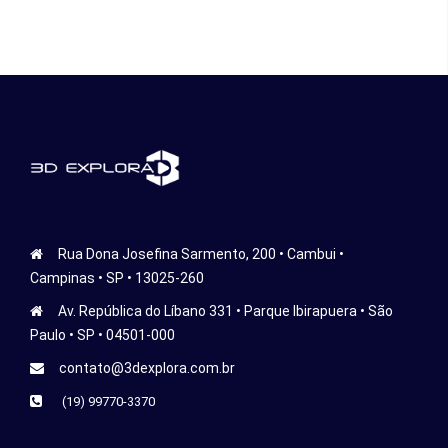
Rua Dona Josefina Sarmento, 200 • Cambui •
Campinas • SP • 13025-260
Av. República do Líbano 331 • Parque Ibirapuera • São
Paulo • SP • 04501-000
contato@3dexplora.com.br
(19) 99770-3370