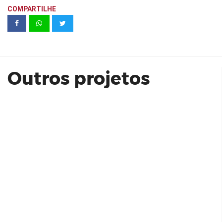
COMPARTILHE
Van Gogh | Itaville Premium
Outros projetos
Modo Pompéia Studio 31 m² - EVEN