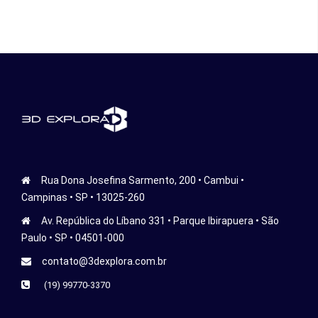
Rua Dona Josefina Sarmento, 200 • Cambui •
Campinas • SP • 13025-260
Av. República do Líbano 331 • Parque Ibirapuera • São
Paulo • SP • 04501-000
contato@3dexplora.com.br
(19) 99770-3370