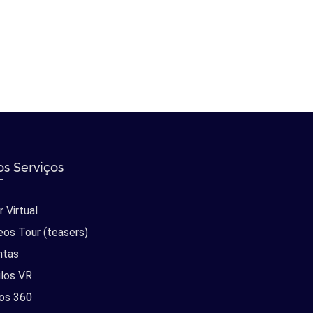
s Serviços
 Virtual
eos Tour (teasers)
ntas
los VR
os 360