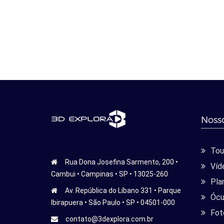
Nosso
Tour
Rua Dona Josefina Sarmento, 200 •
Víd
Cambui • Campinas • SP • 13025-260
Pla
Av. República do Líbano 331 • Parque
Ócu
Ibirapuera • São Paulo • SP • 04501-000
Fot
contato@3dexplora.com.br