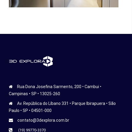
Rua Dona Josefina Sarmento, 200 • Cambui •
Campinas • SP • 13025-260
Av. República do Líbano 331 • Parque Ibirapuera • São
Paulo • SP • 04501-000
contato@3dexplora.com.br
(19) 99770-3370