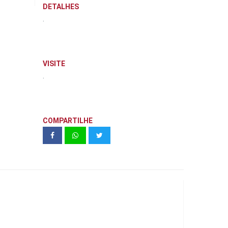
DETALHES
.
VISITE
.
COMPARTILHE
Unidade modelo Monumento - Torre
D - 65,95 m² (Final 6)