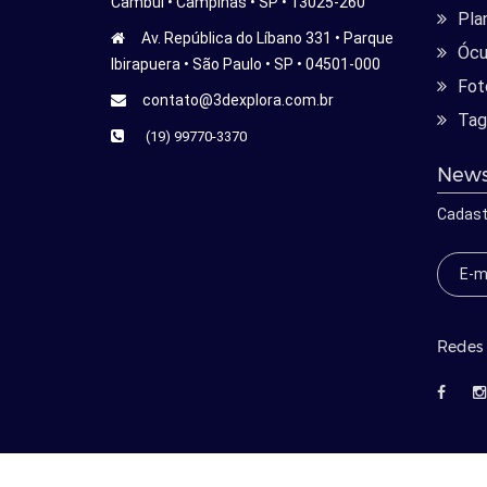
Cambui • Campinas • SP • 13025-260
Pla
Av. República do Líbano 331 • Parque
Ócu
Ibirapuera • São Paulo • SP • 04501-000
Fot
contato@3dexplora.com.br
Tag
(19) 99770-3370
News
Cadast
Redes 