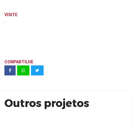
VISITE
.
COMPARTILHE
BCS Construtora e Incorporadora |
Residencial Alameda Primavera
Outros projetos