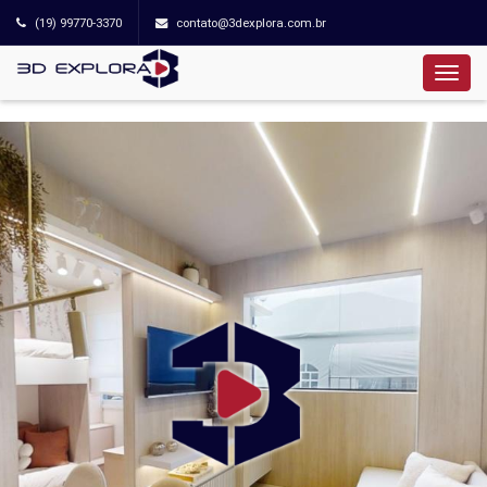
(19) 99770-3370
contato@3dexplora.com.br