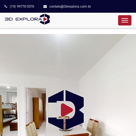
(19) 99770-3370
contato@3dexplora.com.br