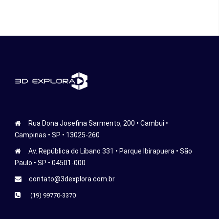
Rua Dona Josefina Sarmento, 200 • Cambui •
Campinas • SP • 13025-260
Av. República do Líbano 331 • Parque Ibirapuera • São
Paulo • SP • 04501-000
contato@3dexplora.com.br
(19) 99770-3370