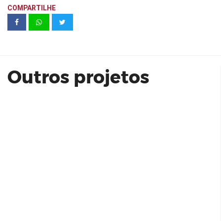
COMPARTILHE
W | be PERDIZES 27 M² - WDS
Construtora e Incorporadora
Outros projetos
Casa Alphaville Dom Pedro I