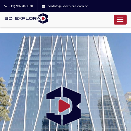
(19) 99770-3370
contato@3dexplora.com.br