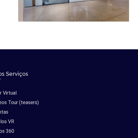
s Serviços
 Virtual
eos Tour (teasers)
ntas
los VR
os 360