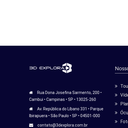
Nosso
Tour
Rua Dona Josefina Sarmento, 200 •
Víd
Cambui • Campinas • SP • 13025-260
Pla
Av. República do Líbano 331 • Parque
Ócu
Ibirapuera • São Paulo • SP • 04501-000
Fot
contato@3dexplora.com.br