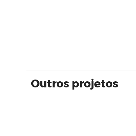
Joaquim Eugenio de Lima - SI
ADVISORS
Outros projetos