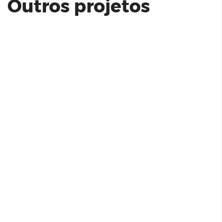
Outros projetos
Life Hub São Paulo | Bayer
Stand Legacy - Cyrela