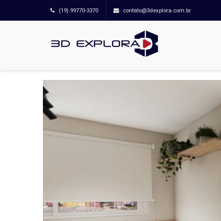
(19) 99770-3370
contato@3dexplora.com.br