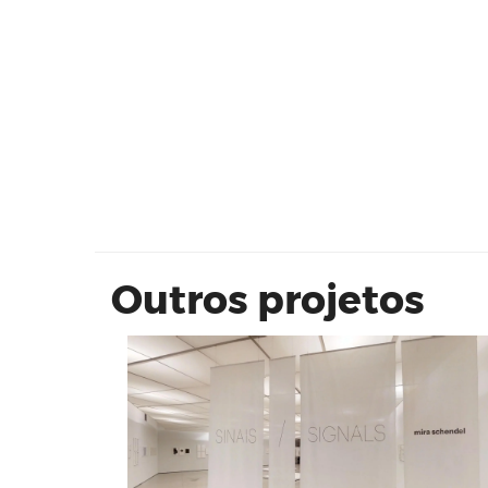
Sinais / Signals Mira Schendel | M
São Paulo
Outros projetos