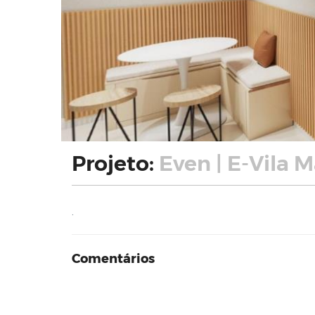
Projeto:
Even | E-Vila 
.
Comentários