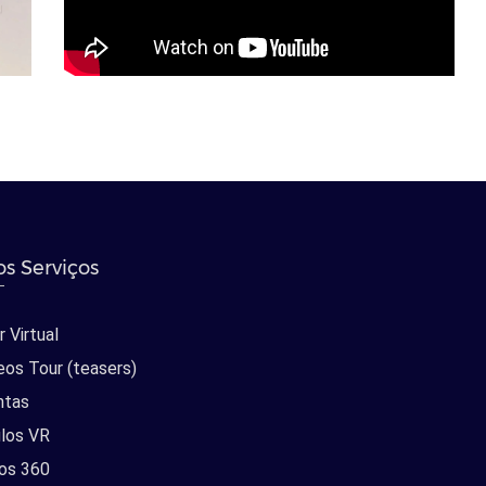
s Serviços
 Virtual
eos Tour (teasers)
ntas
los VR
os 360