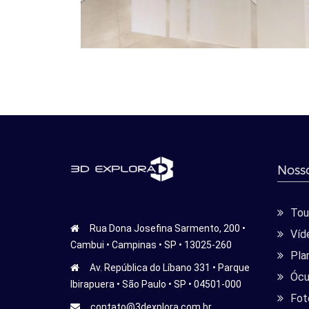
Nosso
Tour
Rua Dona Josefina Sarmento, 200 •
Víd
Cambui • Campinas • SP • 13025-260
Pla
Av. República do Líbano 331 • Parque
Ócu
Ibirapuera • São Paulo • SP • 04501-000
Fot
contato@3dexplora.com.br