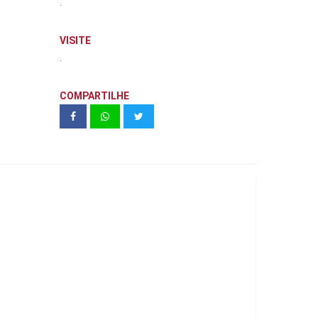
.
VISITE
.
COMPARTILHE
HB20 CONFORT 1.0 | HMB ANDRETA