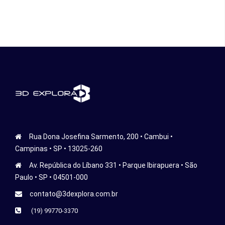
Rua Dona Josefina Sarmento, 200 • Cambui •
Campinas • SP • 13025-260
Av. República do Líbano 331 • Parque Ibirapuera • São
Paulo • SP • 04501-000
contato@3dexplora.com.br
(19) 99770-3370