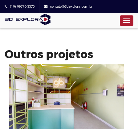
(19) 99770-3370
contato@3dexplora.com.br
goodbe | Saúde
Outros projetos
OCUPEARTE EXPOSIÇÃO I