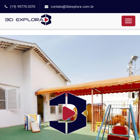
(19) 99770-3370
contato@3dexplora.com.br