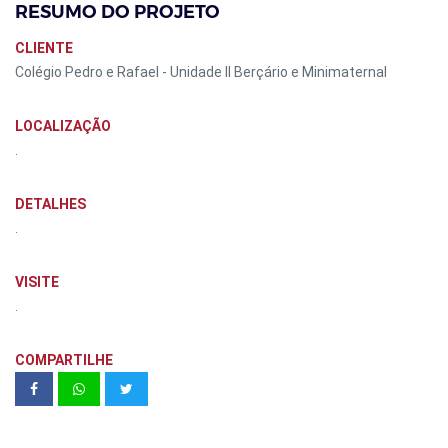
RESUMO DO PROJETO
CLIENTE
Colégio Pedro e Rafael - Unidade II Berçário e Minimaternal
LOCALIZAÇÃO
.
DETALHES
.
VISITE
.
COMPARTILHE
KZ Jabaquara Acabamentos |
unidade 204