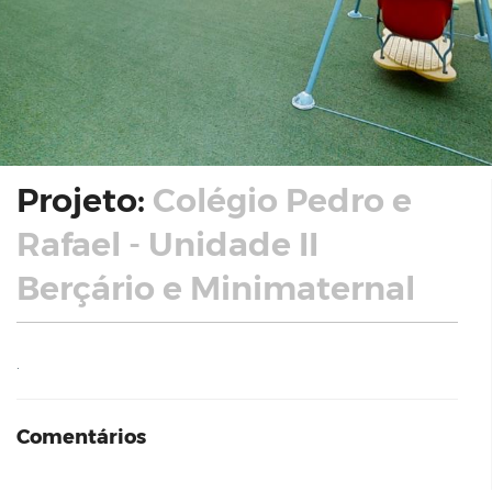
Projeto:
Colégio Pedro e
Rafael - Unidade II
Berçário e Minimaternal
.
Comentários