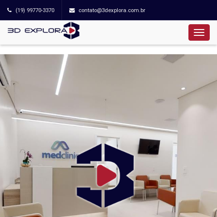
(19) 99770-3370
contato@3dexplora.com.br