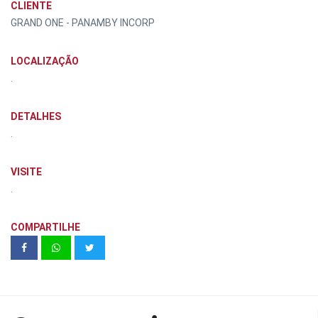
CLIENTE
GRAND ONE - PANAMBY INCORP
LOCALIZAÇÃO
.
DETALHES
.
VISITE
.
COMPARTILHE
Kz Panamby Final 6 - 3º Pavimento |
Kallas