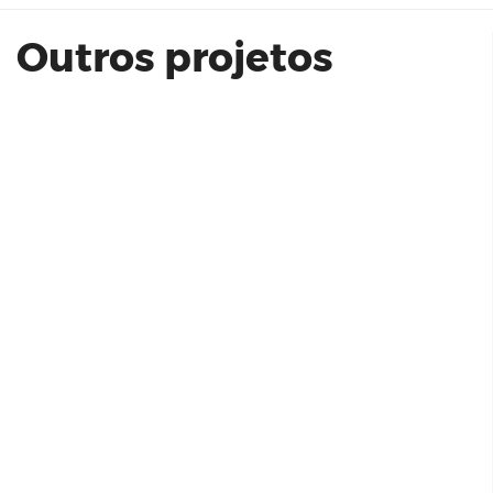
Outros projetos
Van Gogh | Itaville Premium
Grand Living Nova Klabin