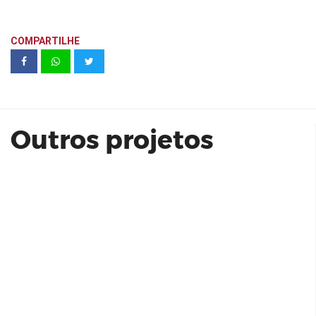
COMPARTILHE
arbo alto de pinheiros | office | even
Outros projetos
Almagah Residêncial Acabamentos
408 e 409 | Porte Engenharia