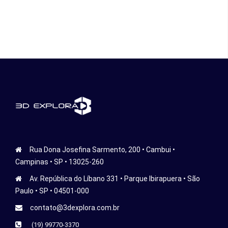
Rua Dona Josefina Sarmento, 200 • Cambui •
Campinas • SP • 13025-260
Av. República do Líbano 331 • Parque Ibirapuera • São
Paulo • SP • 04501-000
contato@3dexplora.com.br
(19) 99770-3370