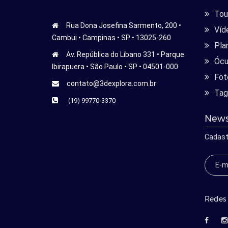
Tour
Rua Dona Josefina Sarmento, 200 •
Víd
Cambui • Campinas • SP • 13025-260
Pla
Av. República do Líbano 331 • Parque
Ócu
Ibirapuera • São Paulo • SP • 04501-000
Fot
contato@3dexplora.com.br
Tag
(19) 99770-3370
News
Cadast
Redes 