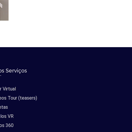
s Serviços
 Virtual
eos Tour (teasers)
ntas
los VR
os 360