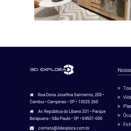
Nosso
Tour
Rua Dona Josefina Sarmento, 200 •
Víd
Cambui • Campinas • SP • 13025-260
Pla
Av. República do Líbano 331 • Parque
Ócu
Ibirapuera • São Paulo • SP • 04501-000
Fot
contato@3dexplora.com.br