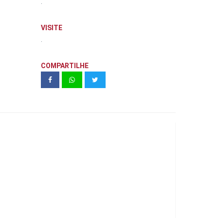
.
VISITE
.
COMPARTILHE
CYRELA ATMOSFERA 360º -
DECORADO 157 M²