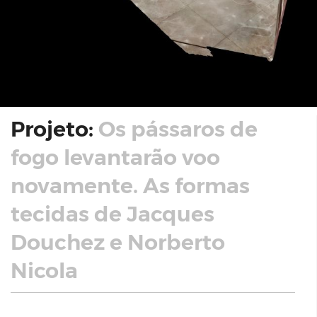
Projeto:
Os pássaros de
fogo levantarão voo
novamente. As formas
tecidas de Jacques
Douchez e Norberto
Nicola