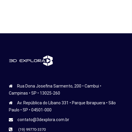
Rua Dona Josefina Sarmento, 200 • Cambui •
Campinas • SP • 13025-260
Av. República do Líbano 331 • Parque Ibirapuera • São
Paulo • SP • 04501-000
contato@3dexplora.com.br
(19) 99770-3370