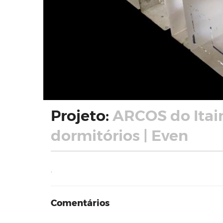
Projeto:
ARCOS do Itai
dormitórios | Even
.
Comentários