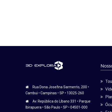
Nosso
Tour
Rua Dona Josefina Sarmento, 200 •
Víd
Cambui • Campinas • SP • 13025-260
Pla
Av. República do Líbano 331 • Parque
Ócu
Ibirapuera • São Paulo • SP • 04501-000