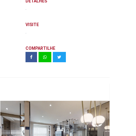
DETALHES
.
VISITE
.
COMPARTILHE
N.A.U. VILA MARIANA DECORADO
64 M² - CYRELA