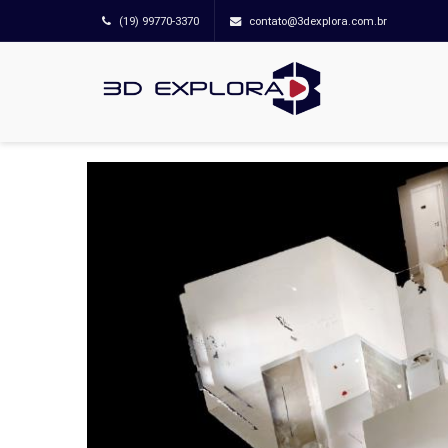
(19) 99770-3370
contato@3dexplora.com.br