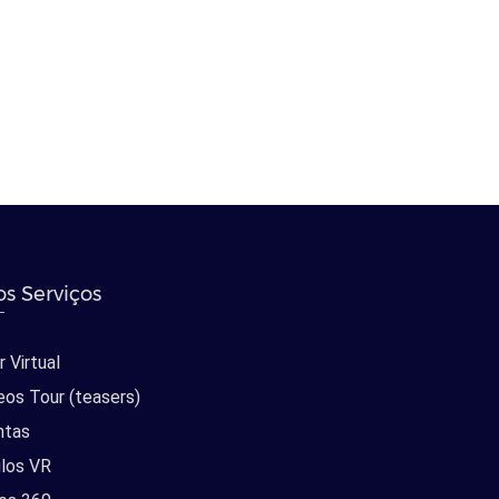
s Serviços
 Virtual
eos Tour (teasers)
ntas
los VR