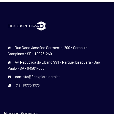
Rua Dona Josefina Sarmento, 200 • Cambui •
Campinas • SP • 13025-260
Av. República do Líbano 331 • Parque Ibirapuera • São
Paulo • SP • 04501-000
contato@3dexplora.com.br
(19) 99770-3370
Nossos Serviços