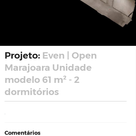
Projeto:
Even | Open
Marajoara Unidade
modelo 61 m² - 2
dormitórios
.
Comentários