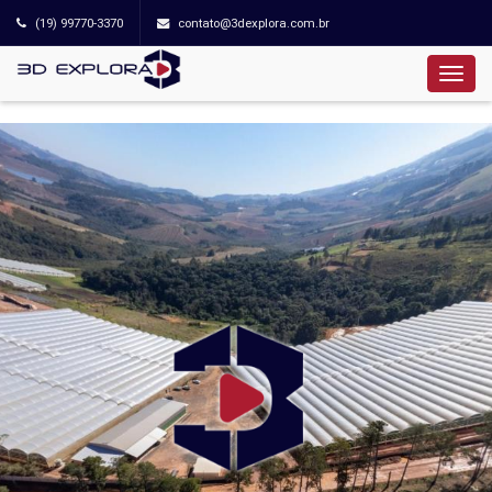
(19) 99770-3370
contato@3dexplora.com.br