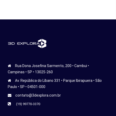
Rua Dona Josefina Sarmento, 200 • Cambui •
Campinas • SP • 13025-260
Av. República do Líbano 331 • Parque Ibirapuera • São
Paulo • SP • 04501-000
contato@3dexplora.com.br
(19) 99770-3370