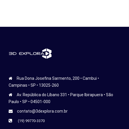
Rua Dona Josefina Sarmento, 200 • Cambui •
Campinas • SP • 13025-260
Av. República do Líbano 331 • Parque Ibirapuera • São
Paulo • SP • 04501-000
contato@3dexplora.com.br
(19) 99770-3370