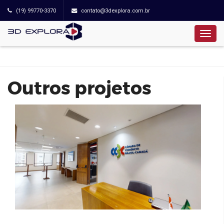
(19) 99770-3370
contato@3dexplora.com.br
Câmara de Comércio Brasil-Canadá |
5º Andar
Outros projetos
Cyrela Legacy Campo Belo