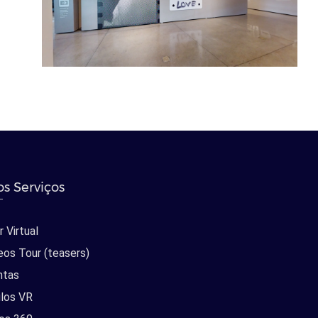
s Serviços
 Virtual
eos Tour (teasers)
ntas
los VR