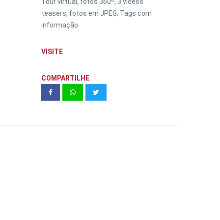
Tour virtual, fotos 360º, 3 vídeos
teasers, fotos em JPEG, Tags com
informação
VISITE
COMPARTILHE
Even | Monumento 129 M²