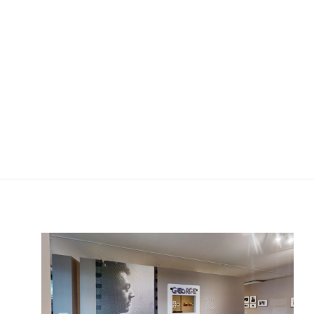
ue
George Love: além do tempo | mam