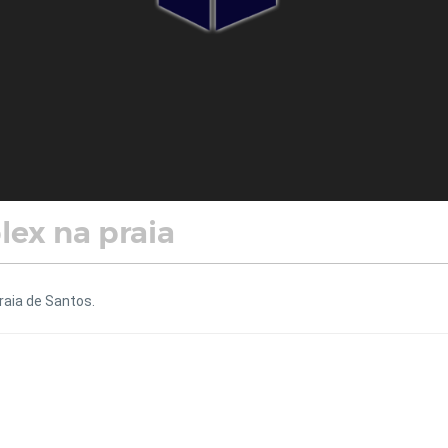
lex na praia
raia de Santos.