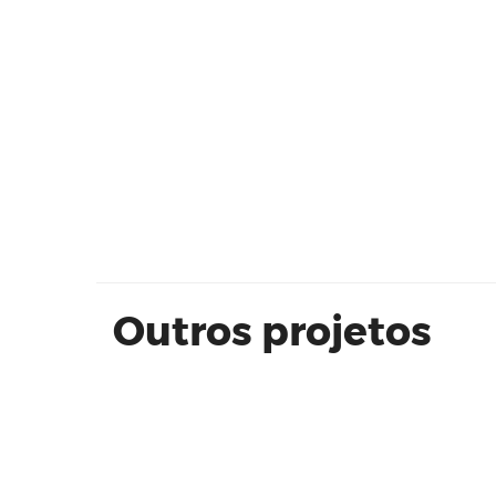
Condominio Edifício Reserva Bosq
dos Jequitibás | Leite Carvalhaes
Outros projetos