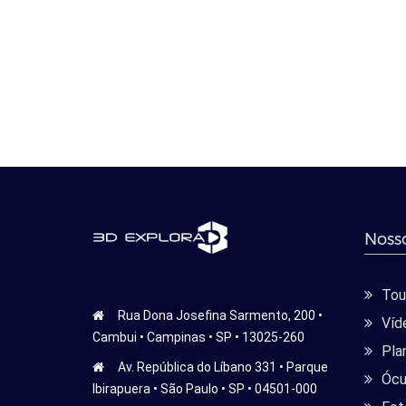
Nosso
Tour
Rua Dona Josefina Sarmento, 200 •
Víd
Cambui • Campinas • SP • 13025-260
Pla
Av. República do Líbano 331 • Parque
Ócu
Ibirapuera • São Paulo • SP • 04501-000