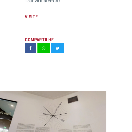
Tour Virtual em 3D
VISITE
.
COMPARTILHE
Novas Aquisições MAM