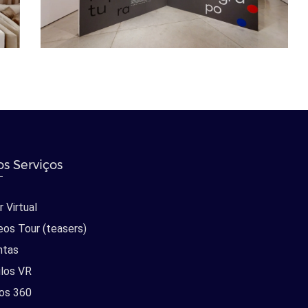
s Serviços
 Virtual
eos Tour (teasers)
ntas
los VR
os 360