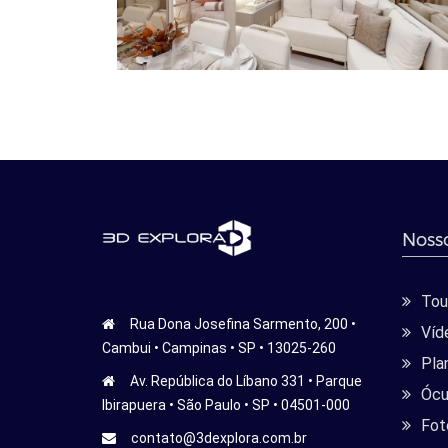
Nosso
Tour
Rua Dona Josefina Sarmento, 200 •
Víd
Cambui • Campinas • SP • 13025-260
Pla
Av. República do Líbano 331 • Parque
Ócu
Ibirapuera • São Paulo • SP • 04501-000
Fot
contato@3dexplora.com.br