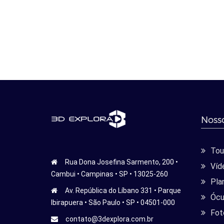
Nosso
Tour
Rua Dona Josefina Sarmento, 200 •
Víd
Cambui • Campinas • SP • 13025-260
Pla
Av. República do Líbano 331 • Parque
Ócu
Ibirapuera • São Paulo • SP • 04501-000
Fot
contato@3dexplora.com.br