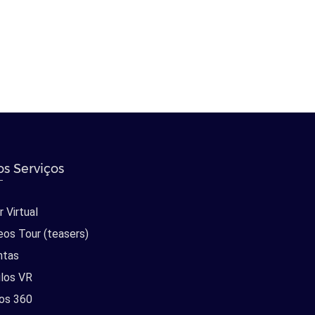
s Serviços
 Virtual
eos Tour (teasers)
ntas
los VR
os 360