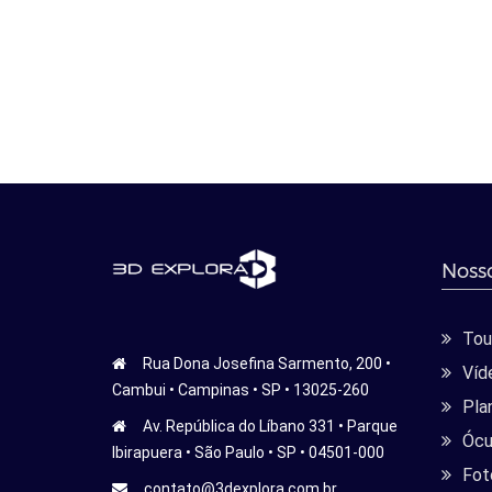
Nosso
Tour
Rua Dona Josefina Sarmento, 200 •
Víd
Cambui • Campinas • SP • 13025-260
Pla
Av. República do Líbano 331 • Parque
Ócu
Ibirapuera • São Paulo • SP • 04501-000
Fot
contato@3dexplora.com.br