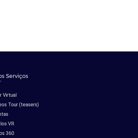
s Serviços
 Virtual
eos Tour (teasers)
ntas
los VR
os 360