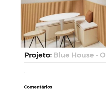
Projeto:
Blue House - O
.
Comentários