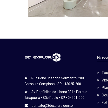
Nosso
Tour
Rua Dona Josefina Sarmento, 200 •
Víd
Cambui • Campinas • SP • 13025-260
Pla
Av. República do Líbano 331 • Parque
Ócu
Ibirapuera • São Paulo • SP • 04501-000
Fot
contato@3dexplora.com.br