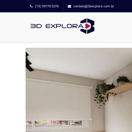
(19) 99770-3370
contato@3dexplora.com.br