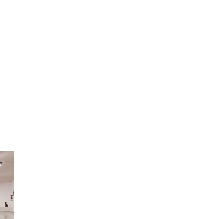
Dom Ipiranga 112 m² com depósito
privativo e 2 vagas determinadas. -
WDS Construtora e Incorporadora