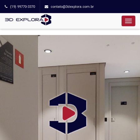
(19) 99770-3370
contato@3dexplora.com.br