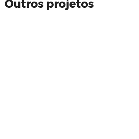
Outros projetos
INNOVARE MORUMBI
STAND LE JARDIN | CYRELA BY YOO