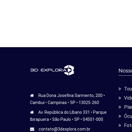
Nosso
Tour
Rua Dona Josefina Sarmento, 200 •
Víd
Cambui • Campinas • SP • 13025-260
Pla
Av. República do Líbano 331 • Parque
Ócu
Ibirapuera • São Paulo • SP • 04501-000
Fot
contato@3dexplora.com.br