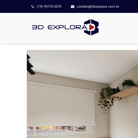
(19) 99770-3370
contato@3dexplora.com.br