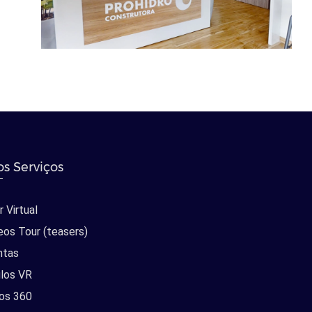
s Serviços
 Virtual
eos Tour (teasers)
ntas
los VR
os 360