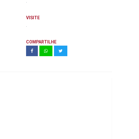
.
VISITE
.
COMPARTILHE
Elements Higienópolis - 2
Dormitórios | Arquiplan