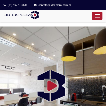
(19) 99770-3370
contato@3dexplora.com.br