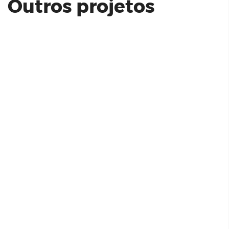
Outros projetos
Innovare Amanhecern | Abiatar
WHouse